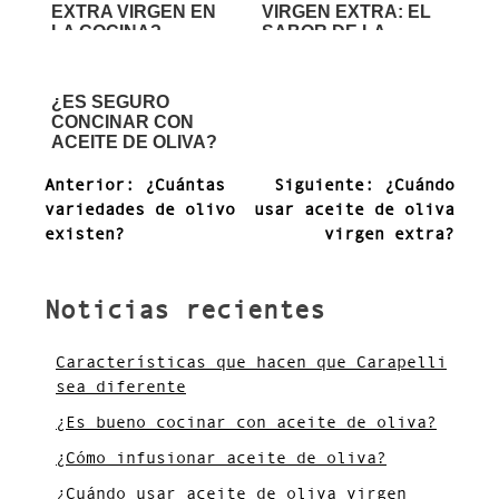
EXTRA VIRGEN EN
VIRGEN EXTRA: EL
LA COCINA?
SABOR DE LA
SALUD
¿ES SEGURO
CONCINAR CON
ACEITE DE OLIVA?
Navegación
Anterior:
¿Cuántas
Siguiente:
¿Cuándo
de
variedades de olivo
usar aceite de oliva
entradas
existen?
virgen extra?
Noticias recientes
Características que hacen que Carapelli
sea diferente
¿Es bueno cocinar con aceite de oliva?
¿Cómo infusionar aceite de oliva?
¿Cuándo usar aceite de oliva virgen