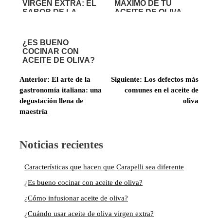
VIRGEN EXTRA: EL
MÁXIMO DE TU
SABOR DE LA
ACEITE DE OLIVA
SALUD
EXTRA VIRGEN
¿ES BUENO
COCINAR CON
ACEITE DE OLIVA?
Navegación
Anterior:
El arte de la
Siguiente:
Los defectos más
de
gastronomía italiana: una
comunes en el aceite de
entradas
degustación llena de
oliva
maestría
Noticias recientes
Características que hacen que Carapelli sea diferente
¿Es bueno cocinar con aceite de oliva?
¿Cómo infusionar aceite de oliva?
¿Cuándo usar aceite de oliva virgen extra?