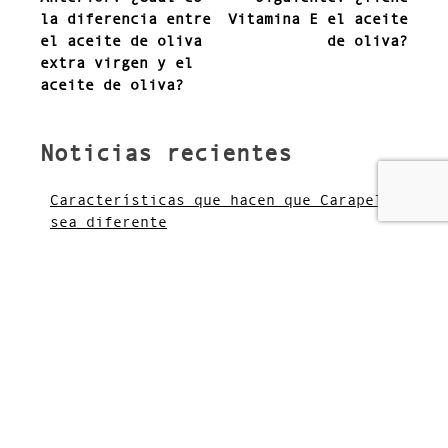
de
la diferencia entre
Vitamina E el aceite
entradas
el aceite de oliva
de oliva?
extra virgen y el
aceite de oliva?
Noticias recientes
Características que hacen que Carapelli
sea diferente
¿Es bueno cocinar con aceite de oliva?
¿Cómo infusionar aceite de oliva?
¿Cuándo usar aceite de oliva virgen
extra?
¿Qué países son los principales
prodcutos de aceite de oliva?