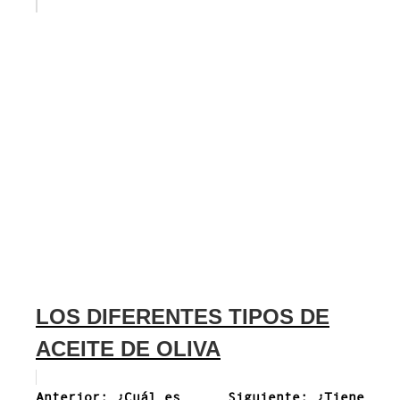
LOS DIFERENTES TIPOS DE
ACEITE DE OLIVA
Navegación
Anterior:
¿Cuál es
Siguiente:
¿Tiene