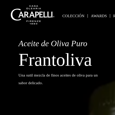
Skip
to
COLECCIÓN
AWARDS
content
Carapelli
Más de 125 años nos avalan como expertos en el mundo del Acei
Aceite de Oliva Puro
Frantoliva
Una sutil mezcla de finos aceites de oliva para un
sabor delicado.